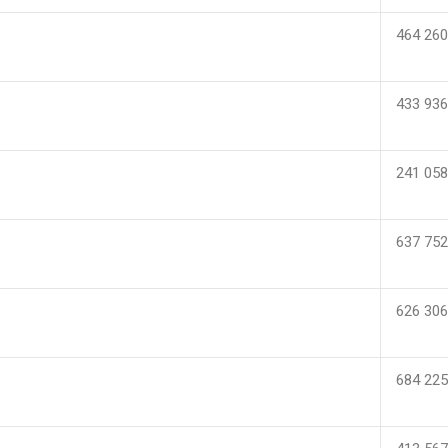
464 26
433 93
241 05
637 75
e
626 30
684 22