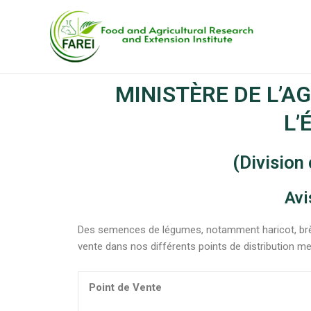
Skip
Post
to
navigation
content
MINISTÈRE DE L’AG
L’
(Division 
Avi
Des semences de légumes, notamment haricot, brède
vente dans nos différents points de distribution m
Point de Vente