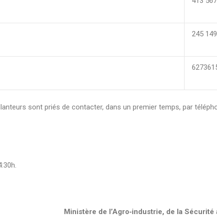
413 56
245 14
627361
teurs sont priés de contacter, dans un premier temps, par téléphone
4:30h.
Ministère de l’Agro‑industrie, de la Sécurité